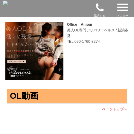
電話する
メニュー
Office Amour
美人OL専門デリバリーヘルス / 新潟市
発
TEL:090-1760-8274
OL動画
ページトップへ